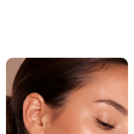
Körperformung:
Kryolipolyse mit Cryomed
®
EmShapeX
®
LPG Endermologie®
Lymphmassage