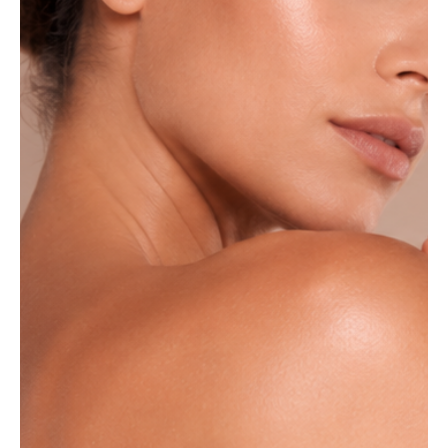
Laser:
Dauerhafte
Laserhaarentfernung
Kosmetische
Behandlungen:
Hydro Dermabrasion
Circadia Facial
Microneedling
LED Lichtanwendung