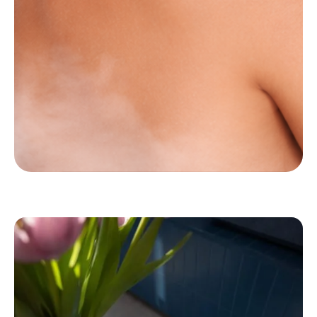
Kälte-
Anwendungen:
Kryokammer
Kryo Facial
Kryo Spot